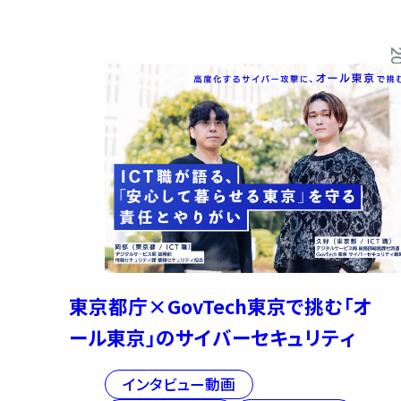
2026/03
東京都庁×GovTech東京で挑む「オ
ール東京」のサイバーセキュリティ
インタビュー動画