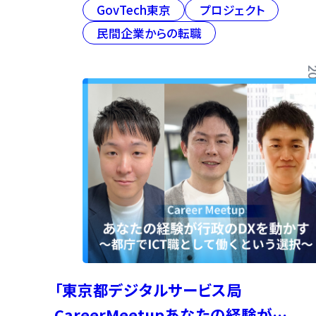
GovTech東京
プロジェクト
民間企業からの転職
2026/03
「東京都デジタルサービス局
CareerMeetupあなたの経験が行