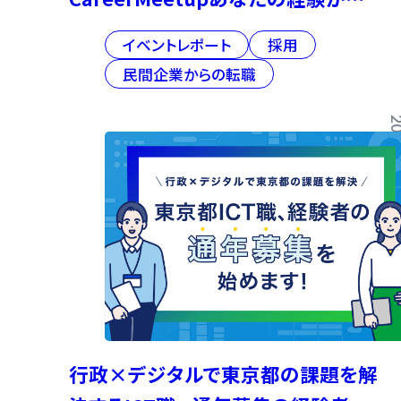
政のDXを動かす～都庁でICT職とし
イベントレポート
採用
て働くという選択～」イベントレポー
民間企業からの転職
ト
2026/02
行政×デジタルで東京都の課題を解